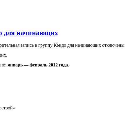
до для начинающих
рительная запись в группу Кэндо для начинающих
отключены
щих.
чно:
январь — февраль 2012 года
.
острой»