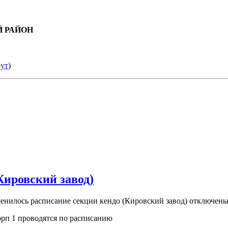
Й РАЙОН
рут
)
Кировский завод)
енилось расписание секции кендо (Кировский завод)
отключен
корп 1 проводятся по расписанию