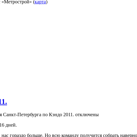
с «Метрострой» (
карта
)
1.
я Санкт-Петербурга по Кэндо 2011.
отключены
16 дней.
 нас гораздо больше. Но всю команду получится собрать наверн