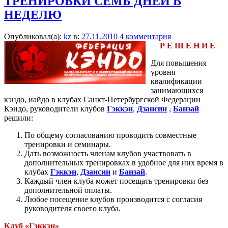
ТРЕНИРОВКИ СЕМЬ ДНЕЙ В
НЕДЕЛЮ
Опубликовал(а):
kz
в:
27.11.2010
4 комментария
Р Е Ш Е Н И Е
Для повышения
уровня
квалификации
занимающихся
кэндо, иайдо в клубах Санкт-Петербургской Федерации
Кэндо, руководители клубов
Гэккэн
,
Дзансин
,
Банзай
решили:
По общему согласованию проводить совместные
тренировки и семинары.
Дать возможность членам клубов участвовать в
дополнительных тренировках в удобное для них время в
клубах
Гэккэн
,
Дзансин
и
Банзай
.
Каждый член клуба может посещать тренировки без
дополнительной оплаты.
Любое посещение клубов производится с согласия
руководителя своего клуба.
Клуб «Гэккэн»