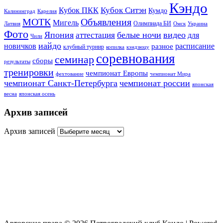
Кэндо
Кубок Ситэн
Кубок ПКК
Кумдо
Калининград
Карелия
МОТК
Объявления
Мигель
Олимпиада БИ
Латвия
Омск
Украина
Фото
Япония
белые ночи
видео
аттестация
для
Чили
иайдо
новичков
расписание
разное
клубный турнир
копилка
кэндзюцу
соревнования
семинар
сборы
результаты
тренировки
чемпионат Европы
фехтование
чемпионат Мира
чемпионат Санкт-Петербурга
чемпионат россии
японская
весна
японская осень
Архив записей
Архив записей