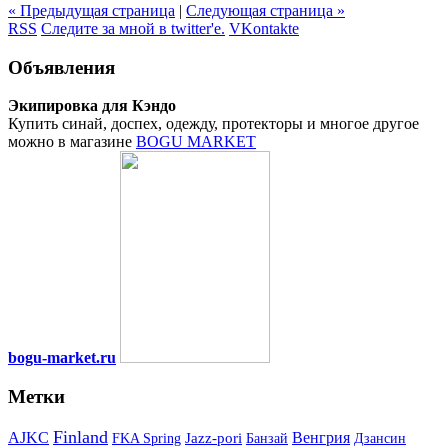
« Предыдущая страница
|
Следующая страница »
RSS
Следите за мной в twitter'е.
VKontakte
Объявления
Экипировка для Кэндо
Купить синай, доспех, одежду, протекторы и многое другое
можно в магазине
BOGU MARKET
bogu-market.ru
Метки
Finland
Венгрия
AJKC
Jazz-pori
FKA Spring
Банзай
Дзансин