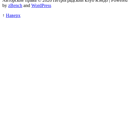
Авторские права © 2026 Петроградский клуб Кэндо | Powered
by
zBench
and
WordPress
↑
Наверх