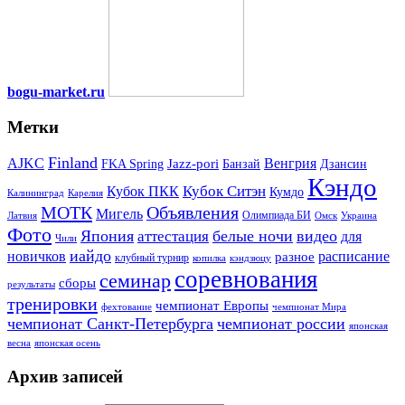
bogu-market.ru
Метки
Finland
Венгрия
AJKC
Jazz-pori
FKA Spring
Банзай
Дзансин
Кэндо
Кубок Ситэн
Кубок ПКК
Кумдо
Калининград
Карелия
МОТК
Объявления
Мигель
Олимпиада БИ
Латвия
Омск
Украина
Фото
Япония
белые ночи
видео
аттестация
для
Чили
иайдо
новичков
расписание
разное
клубный турнир
копилка
кэндзюцу
соревнования
семинар
сборы
результаты
тренировки
чемпионат Европы
фехтование
чемпионат Мира
чемпионат Санкт-Петербурга
чемпионат россии
японская
весна
японская осень
Архив записей