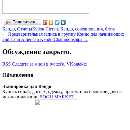
Поделиться…
Кэндо
,
Отчеты
Кубок Ситэн
,
Кэндо
,
соревнования
,
Фото
←
Предварительная запись в группу Кэндо для начинающих
2nd Latin American Kendo ­Championships
→
Обсуждение закрыто.
RSS
Следите за мной в twitter'е.
VKontakte
Объявления
Экипировка для Кэндо
Купить синай, доспех, одежду, протекторы и многое другое
можно в магазине
BOGU MARKET