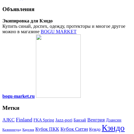
Объявления
Экипировка для Кэндо
Купить синай, доспех, одежду, протекторы и многое другое
можно в магазине
BOGU MARKET
bogu-market.ru
Метки
Finland
Венгрия
AJKC
Jazz-pori
FKA Spring
Банзай
Дзансин
Кэндо
Кубок Ситэн
Кубок ПКК
Кумдо
Калининград
Карелия