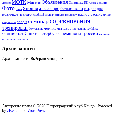
МОТК
Объявления
Мигель
Олимпиада БИ
Латвия
Омск
Украина
Фото
Япония
белые ночи
видео
аттестация
для
Чили
иайдо
новичков
расписание
разное
клубный турнир
копилка
кэндзюцу
соревнования
семинар
сборы
результаты
тренировки
чемпионат Европы
фехтование
чемпионат Мира
чемпионат Санкт-Петербурга
чемпионат россии
японская
весна
японская осень
Архив записей
Архив записей
Авторские права © 2026 Петроградский клуб Кэндо | Powered
by
zBench
and
WordPress